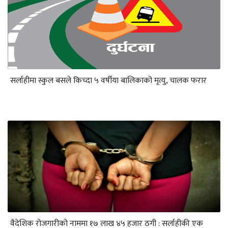
सर्लाहीमा स्कुल बसले किच्दा ५ वर्षीया बालिकाको मृत्यु, चालक फरार
वैदेशिक रोजगारीको नाममा १७ लाख ४५ हजार ठगी : सर्लाहीकी एक