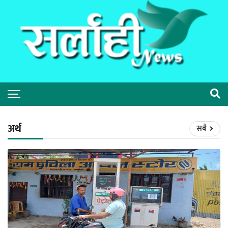
अर्थ
सबै