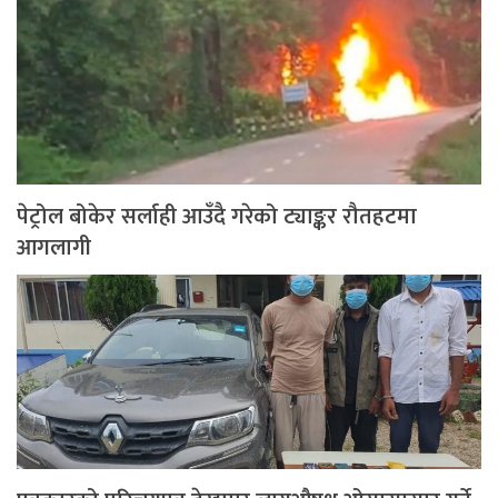
पेट्रोल बोकेर सर्लाही आउँदै गरेको ट्याङ्कर रौतहटमा
आगलागी