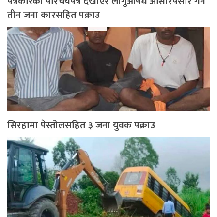
पत्रकारको परिचयपत्र देखाएर लागुऔषध ओसारपसार गर्ने
तीन जना कारसहित पक्राउ
सिरहामा पेस्तोलसहित ३ जना युवक पक्राउ