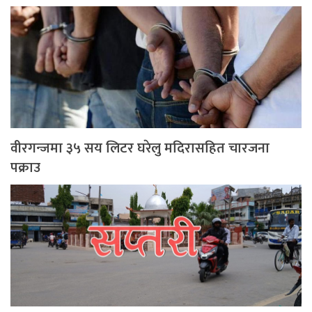
वीरगन्जमा ३५ सय लिटर घरेलु मदिरासहित चारजना
पक्राउ