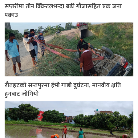
सप्तरीमा तीन क्विन्टलभन्दा बढी गाँजासहित एक जना
पक्राउ
रौतहटको सन्तपुरमा ईभी गाडी दुर्घटना, मानवीय क्षति
हुनबाट जोगियो