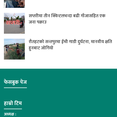
सप्तरीमा तीन क्विन्टलभन्दा बढी गाँजासहित एक
जना पक्राउ
रौतहटको सन्तपुरमा ईभी गाडी दुर्घटना, मानवीय क्षति
हुनबाट जोगियो
फेसबुक पेज
हाम्रो टिम
अध्यक्ष :