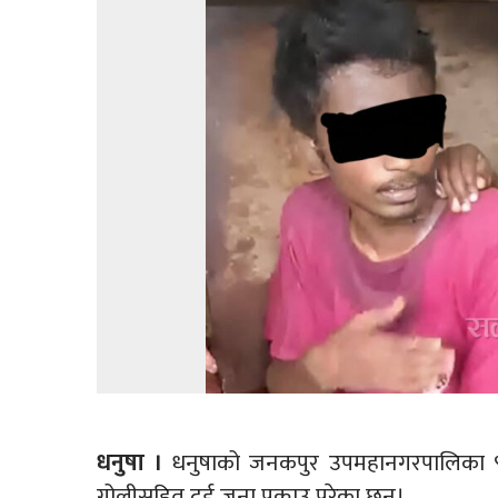
धनुषा ।
धनुषाको जनकपुर उपमहानगरपालिका ९ 
गोलीसहित दुई जना पक्राउ परेका छन्।