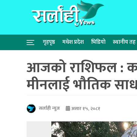
गृहपृष्ठ
मधेश प्रदेश
भिडियो
स्थानीय तह
आजको राशिफल : कर
मीनलाई भौतिक साधन
सर्लाही न्युज
असार १५, २०८१