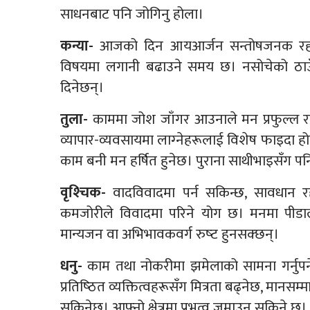
साधनबाट पनि जोगिनु होला।
कन्या-
आजको दिन आयआर्जन सन्तोषजनक रहने छ
विषयमा लगानी बढाउने समय छ। नसोचेको ठाउँ
दिनेछन्।
तुला-
काममा जोश जाँगर आउनाले मन प्रफुल्ल 
व्यापार-व्यवसायमा लाग्‍नेहरूलाई विशेष फाइदा ह
काम बनी मन हर्षित हुनेछ। पुराना साथीभाइसँग पन
वृश्‍चिक-
वादविवादमा पर्न सकिन्छ, सावधान रह
कमजोरीले विवादमा परिने योग छ। मनमा पीड
मान्यजन वा अभिभावकवर्ग रुष्‍ट हुनसक्छन्।
धनु-
काम तथा नोकरीमा झमेलाको सामना गर्नुपर्न
प्रतिष्‍ठित व्यक्तित्वहरूसँग मित्रता बढ्नेछ, मानस
सकिनेछ। आफ्नो क्षेत्रमा प्रभुत्व जमाउन सकिने छ।