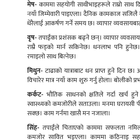
मेष-
काममा सहयोगी साथीभाइहरूले राम्रो साथ द
नयाँ जिम्मेवारी पाइएला। दैनिक कामकाज सजिलै सम
धेरैलाई आकर्षण गर्ने समय छ। व्यापार व्यवसायबा
वृष-
तपाईंका प्रशंसक बढ्ने छन्। व्यापार व्यवसा
राम्रै फड्को मार्न सकिनेछ। धनलाभ पनि हुनेछ
रमाइलो साथ बित्‍नेछ।
मिथुन-
टाढाको यात्राबाट धन प्राप्त हुने दिन 
विचारेर मात्र नयाँ काम शुरु गर्नु होला। बोलीको प
कर्कट-
भौतिक साधनको क्षतिले गर्दा खर्च हु
स्वास्थ्यको कमजोरीले सताउला। मनमा घरायसी प
सक्छ। काम गर्नमा खासै मन नजाला।
सिंह-
तपाईंले चिताएको काममा सफलता नमिल्न सक्
कमजोर सावित भइएला। काममा कठिनाइ सहनु पर