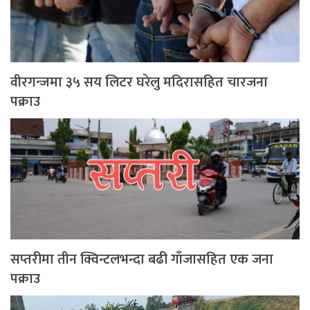
वीरगन्जमा ३५ सय लिटर घरेलु मदिरासहित चारजना
पक्राउ
सप्तरीमा तीन क्विन्टलभन्दा बढी गाँजासहित एक जना
पक्राउ