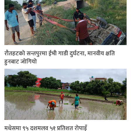
रौतहटको सन्तपुरमा ईभी गाडी दुर्घटना, मानवीय क्षति
हुनबाट जोगियो
मधेसमा ९५ दशमलव ५१ प्रतिशत रोपाइँ