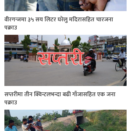
वीरगन्जमा ३५ सय लिटर घरेलु मदिरासहित चारजना
पक्राउ
सप्तरीमा तीन क्विन्टलभन्दा बढी गाँजासहित एक जना
पक्राउ