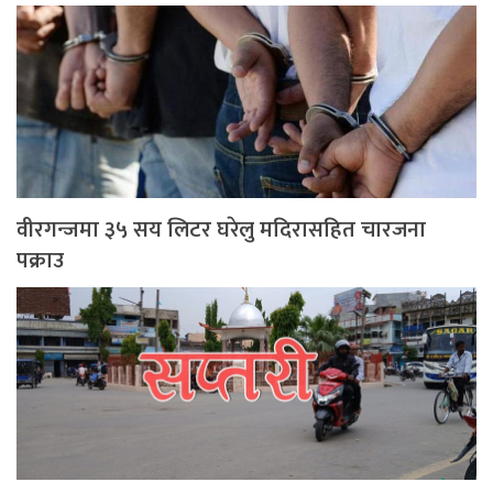
वीरगन्जमा ३५ सय लिटर घरेलु मदिरासहित चारजना
पक्राउ