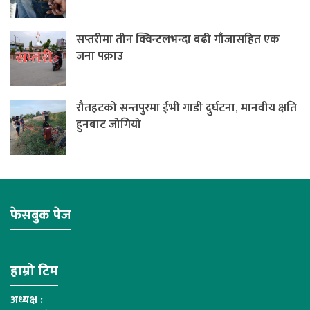
सप्तरीमा तीन क्विन्टलभन्दा बढी गाँजासहित एक
जना पक्राउ
रौतहटको सन्तपुरमा ईभी गाडी दुर्घटना, मानवीय क्षति
हुनबाट जोगियो
फेसबुक पेज
हाम्रो टिम
अध्यक्ष :