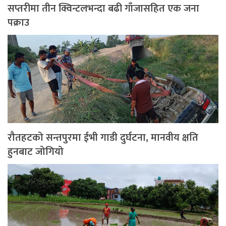
सप्तरीमा तीन क्विन्टलभन्दा बढी गाँजासहित एक जना
पक्राउ
रौतहटको सन्तपुरमा ईभी गाडी दुर्घटना, मानवीय क्षति
हुनबाट जोगियो