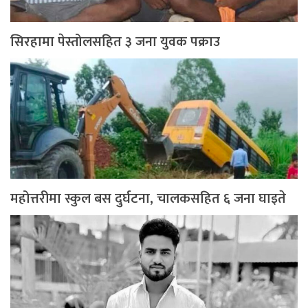
सिरहामा पेस्तोलसहित ३ जना युवक पक्राउ
महोत्तरीमा स्कुल बस दुर्घटना, चालकसहित ६ जना घाइते