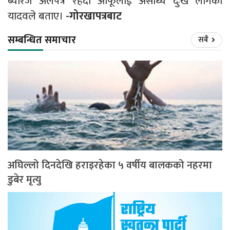
ब्यारेज अलपत्र रहँदा आफूलाई असाध्यै दुःख लागेको
यादवले बताए।
-गोरखापत्रबाट
सम्बन्धित समाचार
सबै
अघिल्लो दिनदेखि हराइरहेका ५ वर्षीय बालकको नहरमा
डुबेर मृत्यु