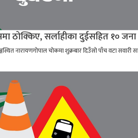
ा ठोक्किए, सर्लाहीका दुईसहित १० जना 
स्थित नारायणगोपाल चोकमा शुक्रबार दिउँसो पाँच वटा सवारी 