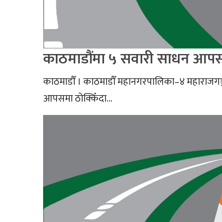
काठमाडौंमा ५ सवारी साधन आपसम
काठमाडौँ । काठमाडौँ महानगरपालिका–४ महाराजगञ्ज
आपसमा ठोक्किँदा...