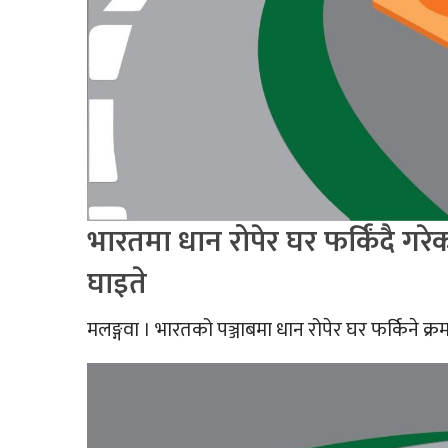
भारतमा धान रोपेर घर फर्किंदै गरे
घाइते
मलङ्गवा । भारतको पञ्जाबमा धान रोपेर घर फर्किने क्र