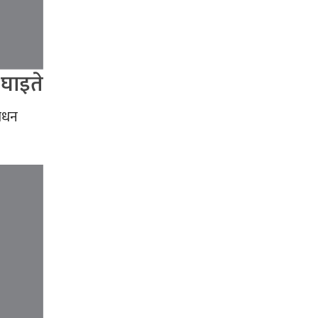
घाइते
साधन