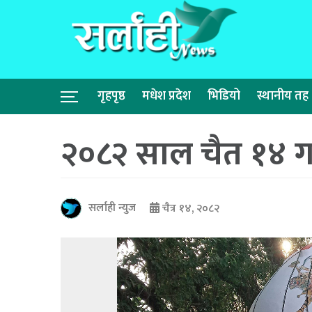
गृहपृष्ठ
मधेश प्रदेश
भिडियो
स्थानीय तह
२०८२ साल चैत १४ 
सर्लाही न्युज
चैत्र १४, २०८२