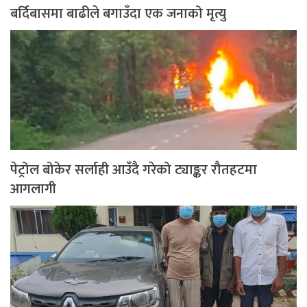
बर्दिबासमा बाढीले बगाउँदा एक जनाको मृत्यु
पेट्रोल बोकेर सर्लाही आउँदै गरेको ट्याङ्कर रौतहटमा
आगलागी