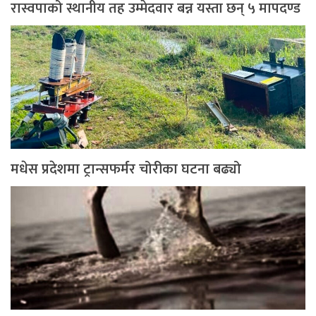
रास्वपाको स्थानीय तह उम्मेदवार बन्न यस्ता छन् ५ मापदण्ड
मधेस प्रदेशमा ट्रान्सफर्मर चोरीका घटना बढ्यो