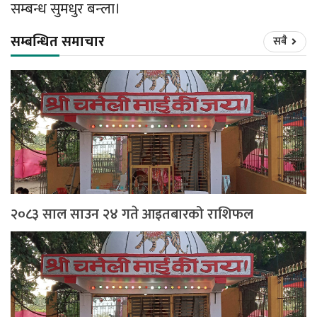
सम्बन्ध सुमधुर बन्ला।
सम्बन्धित समाचार
सबै
२०८३ साल साउन २४ गते आइतबारको राशिफल