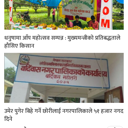
धनुषामा आँप महोत्सव सम्पन्न : मुख्यमन्त्रीको प्रतिबद्धताले
हौसिए किसान
उमेर पुगेर बिहे गर्ने छोरीलाई नगरपालिकाले ५१ हजार नगद
दिने