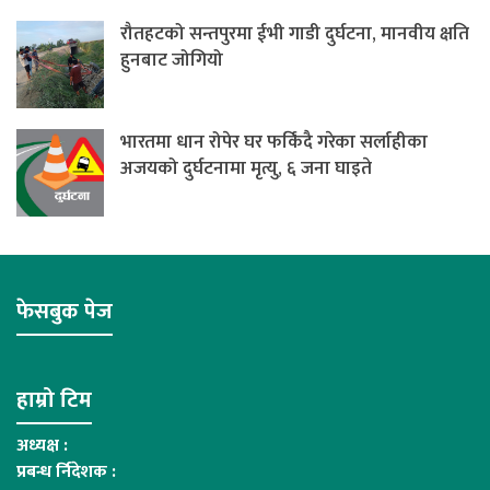
रौतहटको सन्तपुरमा ईभी गाडी दुर्घटना, मानवीय क्षति
हुनबाट जोगियो
भारतमा धान रोपेर घर फर्किंदै गरेका सर्लाहीका
अजयको दुर्घटनामा मृत्यु, ६ जना घाइते
फेसबुक पेज
हाम्रो टिम
अध्यक्ष :
प्रबन्ध र्निदेशक :