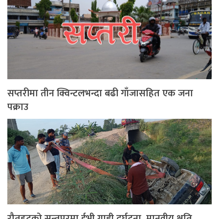
सप्तरीमा तीन क्विन्टलभन्दा बढी गाँजासहित एक जना
पक्राउ
रौतहटको सन्तपुरमा ईभी गाडी दुर्घटना, मानवीय क्षति