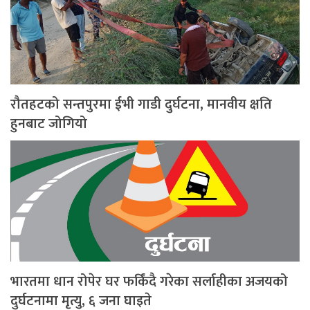
रौतहटको सन्तपुरमा ईभी गाडी दुर्घटना, मानवीय क्षति
हुनबाट जोगियो
भारतमा धान रोपेर घर फर्किंदै गरेका सर्लाहीका अजयको
दुर्घटनामा मृत्यु, ६ जना घाइते