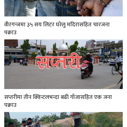
वीरगन्जमा ३५ सय लिटर घरेलु मदिरासहित चारजना
पक्राउ
सप्तरीमा तीन क्विन्टलभन्दा बढी गाँजासहित एक जना
पक्राउ