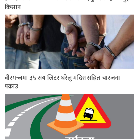
किसान
वीरगन्जमा ३५ सय लिटर घरेलु मदिरासहित चारजना
पक्राउ