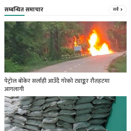
सम्बन्धित समाचार
सबै
पेट्रोल बोकेर सर्लाही आउँदै गरेको ट्याङ्कर रौतहटमा
आगलागी