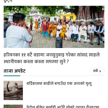
छुट्दै
हरिवनका ११ वटै वडामा जनसुनुवाइ गरेका सांसद साहले
स्थानीयका कस्ता कस्ता समस्या सुने ?
ताजा अपडेट
सबै
बर्दिबासमा बाढीले बगाउँदा एक जनाको मृत्यु
पेट्रोल बोकेर सर्लाही आउँदै गरेको ट्याङ्कर रौतहटमा