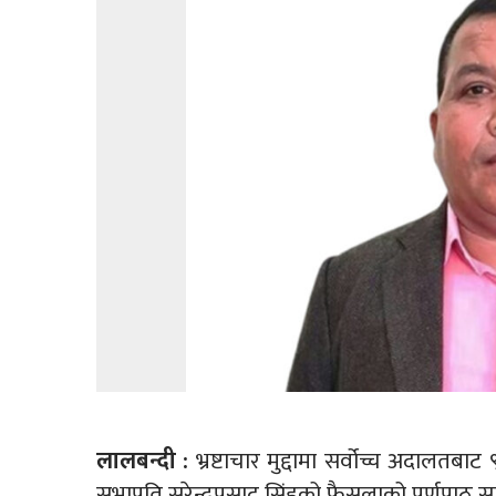
लालबन्दी :
भ्रष्टाचार मुद्दामा सर्वोच्च अदालतब
सभापति सुरेन्द्रप्रसाद सिंहको फैसलाको पूर्णपाठ