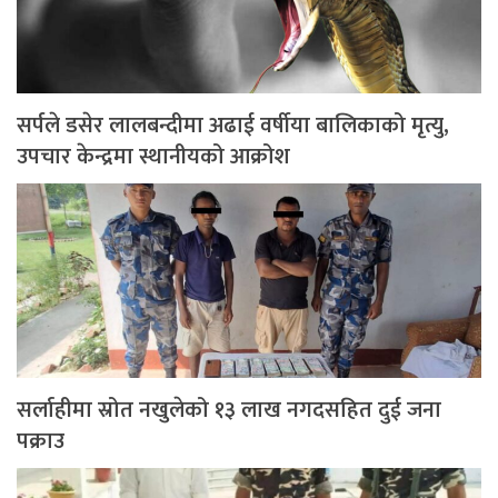
सर्पले डसेर लालबन्दीमा अढाई वर्षीया बालिकाको मृत्यु,
उपचार केन्द्रमा स्थानीयको आक्रोश
सर्लाहीमा स्रोत नखुलेको १३ लाख नगदसहित दुई जना
पक्राउ