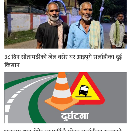
३८ दिन सीतामढीको जेल बसेर घर आइपुगे सर्लाहीका दुई
किसान