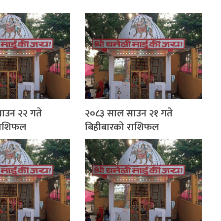
ाउन २२ गते
२०८३ साल साउन २१ गते
 राशिफल
बिहीबारको राशिफल