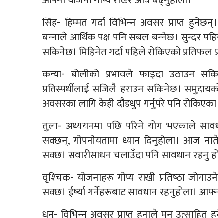
आफ्ना योजना गोप्य राखेर अघि बढ्नुहोला।
सिंह- हिम्मत गर्दा विभिन्‍न अवसर प्राप्त हुनेछन
बन्‍नाले आर्थिक पक्ष पनि सबल बन्‍नेछ। सुन्दर प
सकिनेछ। मिहिनेत गर्दा पहिले रोकिएको प्रतिफल प्र
कन्या- बोलीको प्रभावले फाइदा उठाउन सकि
प्रतिस्पर्धीलाई सजिलै हराउन सकिनेछ। समुदायको 
अवसरका लागि केही दौडधुप गर्नुपरे पनि रोकिएका क
तुला- अध्ययनमा पछि परिने योग भएकाले सावधान र
सक्छन्, गोपनीयतामा ध्यान दिनुहोला। आज नाते
सक्छ। सवारीसाधन चलाउँदा पनि सावधान रहनु ह
वृश्‍चिक- योजनाहरू गोप्य राखी प्रतिष्‍ठा जोगाउ
सक्छ। ईर्ष्‍या गर्नेहरूबाट सावधान रहनुहोला। आफ्न
धनु- विभिन्‍न अवसर प्राप्त हुनाले मन उत्साहित ह