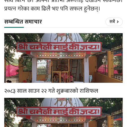
साथ बित्‍ने छ। आफ्नो प्रतिभा अरूलाई देखाउन सकिनेछ।
प्रयत्‍न गरेका काम ढिलै भए पनि सफल हुनेछन्।
सम्बन्धित समाचार
सबै
२०८३ साल साउन २२ गते शुक्रबारको राशिफल