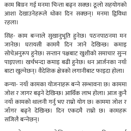
काम बिग्रन गई मनमा चिन्ता बढ्न सक्छ। ठूलो सहयोगको
आशा देखाउनेहरूले धोका दिन सक्छन्। मनमा द्विविधा
रहला।
सिंह- काम बन्‍नाले सुखानुभूति हुनेछ। पठनपाठनमा मन
जानेछ। घरायसी काममै दिन जाने देखिन्छ। कमाइ
सोचेअनुरूप हुनेछ। सन्तान पक्षबाट खुशीको समाचार सुन्‍न
पाइएला। खर्चभन्दा कमाइ बढी हुनेछ। धन आर्जनका नयाँ
बाटा खुल्नेछन्। वैदेशिक क्षेत्रको लगानीबाट फाइदा होला।
कन्या- नयाँ कामका योजनाहरू बन्‍ने सम्भावना छ। काममा
जोश र जागर बढ्ने देखिन्छ। आर्थिक लाभ होला। आज कुनै
नयाँ कामको थालनी गर्नु भए राम्रो योग छ। काममा जोश र
जाँगर बढ्ने देखिन्छ। दिन एकदमै राम्रो छ। कामहरू
सजिलै बन्‍नेछन्।