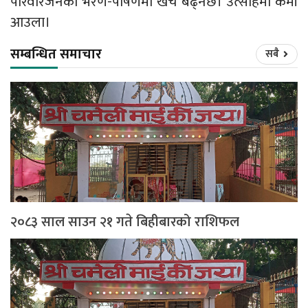
परिवारजनको भरण-पोषणमा खर्च बढ्नेछ। उत्साहमा कमी
आउला।
सम्बन्धित समाचार
सबै
२०८३ साल साउन २१ गते बिहीबारको राशिफल