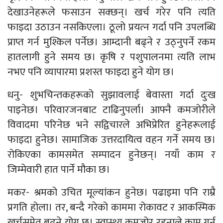
देखाउनेहरूले फसाउन सक्छन्। खर्च गरेर पनि त्यति
फाइदा उठाउन नसकिएला। ठूलो प्रयत्‍न गर्दा पनि उपलब्धि
प्राप्त गर्न मुश्किल पर्नेछ। आम्दानी बढ्ने र उठ्नुपर्ने रकम
हातलागी हुने समय छ। कृषि र पशुपालनमा त्यति लाभ
नभए पनि व्यापारमा प्रशस्त फाइदा हुने योग छ।
धनु- शुभचिन्तकहरूको सुझावलाई बेवास्ता गर्दा दुःख
पाइनेछ। परिवारजनबाट टाढिनुपर्ला। आफ्नै कमजोरीले
विवादमा परिनेछ भने सद्विचारले अभिप्रेरित हुनेहरूलाई
फाइदा हुनेछ। सामाजिक उत्तरदायित्व वहन गर्ने समय छ।
रोकिएका कामसमेत सम्पादन हुनेछन्। नयाँ काम र
जिम्मेवारी हात पार्ने मौका छ।
मकर- श्रमको उचित मूल्यांकन हुनेछ। पढाइमा पनि राम्रै
प्रगति होला। तर, बन्दै गरेको काममा रोकावट र आकस्मिक
खर्चसमेत बढ्ने योग छ। स्वास्थ्य कमजोर रहनाले काम गर्न