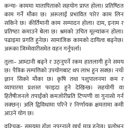
कन्या- काममा मातापिताको सहयोग प्राप्त होला। प्रतिष्‍ठित
काम गर्ने मौका छ। अरूलाई प्रभावित पारेर काम लिन
सकिने छ। कीर्तिमानी काम सम्पादन होला। दाम, इनाम र
प्रतिष्‍ठा कमाउने बेला छ। श्रमको उचित मूल्यांकन होला।
पढाइमा प्रगति हुनेछ। सामाजिक कामको दायित्व बढ्नेछ।
अरूका जिम्मेवारीसमेत वहन गर्नुपर्ला।
तुला– आम्दानी बढ्ने र उठ्नुपर्ने रकम हातलागी हुने समय
छ। पैत्रिक सम्पत्तिको उपयोगबाट थप लाभ हुन सक्छ। नयाँ
ज्ञान सिक्ने मौका छ। कृषि तथा पशुपालनमा कम र
व्यापारमा प्रशस्त फाइदा हुने देखिन्छ। सहयोगी वा
हितैषीजनले तपाईंको कमजोरीप्रति टिप्पणी वा गुनासो गर्न
सक्छन्। अलि द्विविधामा परिने र निर्णायक क्षमतामा कमी
आउने योग छ।
वृश्‍चिक- समयमा होश नपुग्‍नाले खर्च मात्र हुनेछ। प्रलोभन