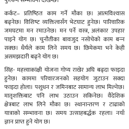
फुत्कने सम्भावना देखिन्छ।
कर्कट– प्रतिष्‍ठित काम गर्ने मौका छ। आत्मविश्‍वास
बढ्नेछ। विशिष्‍ट व्यक्तित्वसँग भेटघाट हुनेछ। पारिवारिक
जमघटमा मन रमाउनेछ। मन पर्ने वस्त्र, अलंकार उपहार
पाइने योग छ। चुनौतीका बावजुद नसोचेको काम बन्‍न
सक्छ। धैर्यले काम लिने समय छ। छिमेकमा भने केही
असमझदारी बढ्ने योग छ।
सिंह- महत्त्वाकांक्षी योजना गोप्य राखेर अघि बढ्दा फाइदा
हुनेछ। काममा परिवारजनको सहयोग जुटाउन सक्दा
फाइदा होला। पशुधन र जमिनबाट सामान्य लाभ मिल्नेछ।
मातृशक्तिबाट पनि लाभ उठाउन सकिनेछ। वैदेशिक
क्षेत्रबाट लाभ लिने मौका छ। स्थानान्तरण र टाढाको
यात्राको सम्भावना छ। समय उत्साहबर्द्धक रहला। नयाँ
ज्ञान प्राप्त हुने योग छ।