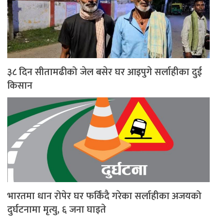
३८ दिन सीतामढीको जेल बसेर घर आइपुगे सर्लाहीका दुई
किसान
भारतमा धान रोपेर घर फर्किंदै गरेका सर्लाहीका अजयको
दुर्घटनामा मृत्यु, ६ जना घाइते