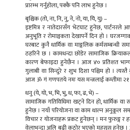
प्रारम्भ गर्नुहोला, पक्कै पनि लाभ हुनेछ ।
बृश्चिक (तो, ना, नि, नु, ने, नो, या, यि, यु) –
इष्टमित्र र नातेदारसँग भेटघाट हुनेछ, पार्टनरल
अनुभूति र रोमाञ्चकता देखापर्ने दिन हो । घरजग्
घरबाट कुनै धार्मिक वा माङ्गलिक कर्मसम्बन्धी
ठहरिने छ । कामधन्दा छोडेर सामाजिक क्रियाकला
कारण बेफाइदा हुनेछैन । आज ४० प्रतिशत भाग्
गुलाबी वा सिन्दुरे र शुभ दिशा पश्चिम हो । त्यस
आज ॐ गं गणपतये नमः यस मन्त्रलाई कम्तीमा २१ पट
धनु (ये, यो, भ, भि, भु, ध, फा, ढ, भे) –
सामाजिक गतिविधिमा खट्ने दिन हो, धार्मिक वा सांस
हुनेछ । नयाँ परियोजना वा काम थाल्न अनुकूल सम
विचार र योजनाहरू प्रकट हुनेछन् । मन फुरुङ्ग र 
वेलाभन्दा अलि बढी कठोर भएको महसुस हुनेछ ।