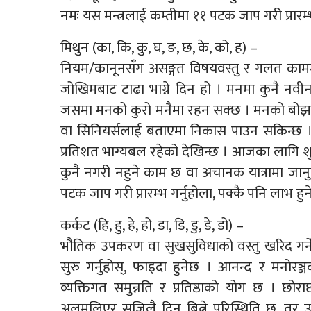
नमः यस मन्त्रलाई कम्तीमा ११ पटक जाप गरी प्रारम्भ
मिथुन (का, कि, कु, घ, ङ, छ, के, को, ह) –
नियम/कानूनसँग असङ्गत विषयवस्तु र गलत काममा दि
जोखिमबाट टाढा भाग्ने दिन हो । मनमा कुनै नवीन 
जसमा मनको कुरो मनैमा रहन सक्छ । मनको बोझ दब
वा सिनियर्सलाई बताएमा निकास पाउन सकिन्छ । धा
प्रतिशत भाग्यबल रहेको देखिन्छ । आजका लागि शुभअङ
कुनै नगरी नहुने काम छ वा अचानक यात्रामा जान
पटक जाप गरी प्रारम्भ गर्नुहोला, पक्कै पनि लाभ हु
कर्कट (हि, हु, हे, हो, डा, डि, डु, डे, डो) –
भौतिक उपकरण वा सुखसुविधाको वस्तु खरिद गर्न
सुरु गर्नुहोस्, फाइदा हुनेछ । आनन्द र मनोर
व्यक्तिगत समुन्नति र प्रतिष्ठाको योग छ । छोर
अलमलिएर सजिलै दिन बित्ने परिस्थिति छ, तर उज्