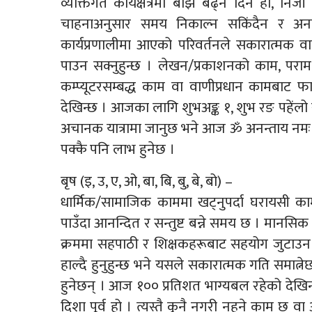
व्यक्तिगत कार्यक्षेत्रमा बोझ बढ्ने दिन हो, नि
चाहनाअनुसार समय निकाल्न सकिंदैन र अना
कार्यप्रणालीमा आएको परिवर्तनले सकारात्मक वा
पाउन सक्नुहुन्छ । लेखन/प्रकाशनको काम, परामर्श
कम्प्यूटरसम्बद्ध काम वा वाणीप्रधान कामबाट
देखिन्छ । आजका लागि शुभअङ्क १, शुभ रङ पहेंलो र
अचानक यात्रामा जानुछ भने आज ॐ अनन्ताय नमः यस 
पक्कै पनि लाभ हुनेछ ।
बृष (इ, उ, ए, ओ, बा, बि, बु, बे, बो) –
धार्मिक/सामाजिक काममा खट्नुपर्दा घरायसी का
पाउँदा आनन्दित र सन्तुष्ट बन्ने समय छ । मान
क्रममा सहपाठी र शिक्षकहरूबाट सहयोग जुटाउ
हाल्दै हुनुहुन्छ भने यसले सकारात्मक गति समा
हुनेछन् । आज १०० प्रतिशत भाग्यबल रहेको देखि
दिशा पूर्व हो । त्यस्तै कुनै नगरी नहुने काम छ वा अ