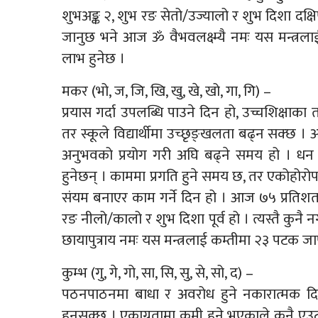
शुभअङ्क २, शुभ रङ सेतो/उज्यालो र शुभ दिशा दक्षि
जानुछ भने आज ॐ वैभवलक्ष्म्यै नमः यस मन्त्रलाई
लाभ हुनेछ ।
मकर (भो, ज, जि, खि, खु, खे, खो, गा, गि) –
प्रयास गर्दा उपलब्धि पाउने दिन हो, उच्चशिक्षाका
तर स्कूले विद्यार्थीमा उच्छृङ्खलता बढ्न सक्छ । आ
अनुभवको प्रयोग गरी अघि बढ्ने समय हो । धन वा
हुनेछन् । काममा प्रगति हुने समय छ, तर एकोहोरोप
संयम बनाएर काम गर्ने दिन हो । आज ७५ प्रतिशत
रङ नीलो/कालो र शुभ दिशा पूर्व हो । त्यस्तै कु
छायापुत्राय नमः यस मन्त्रलाई कम्तीमा २३ पटक जाप 
कुम्भ (गु, गे, गो, सा, सि, सु, से, सो, द) –
पठनपाठनमा बाधा र अवरोध हुने नकारात्मक दिन 
हुनसक्छ । एकाग्रतामा कमी हुने भएकाले कुनै एउटा वि