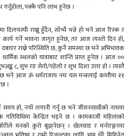
 गर्नुहोला, पक्कै पनि लाभ हुनेछ ।
लचस्पी राख्नु हुँदैन, साँच्चै भन्ने हो भने आज रिस्क र
कार्य गर्ने भावना जागृत हुनेछ, तर आज त्यस्तो दिन हो,
ाएर राख्ने परिस्थिति छ, कुनै समस्या छ भने अभिभावक
र्मिक स्थलको यात्राबाट शान्ति प्राप्त हुनेछ । आज ००
्क ८, शुभ रङ सेतो/पहेंलो र शुभ दिशा उत्तर हो । त्यस्तै
ुछ भने आज ॐ धर्मराजाय नमः यस मन्त्रलाई कम्तीमा ११
नेछ ।
े समय हो, नयाँ लगानी गर्नु छ भने जीवनसाथीको नाममा
ञ्जक गतिविधिमा केन्द्रित भइने छ । कामकाजी महिलाको
ाछोरीले मनको कुरो बुझ्‌नेछन् । खेलवाड र मनोरञ्जनमा
ज्वल भविष्य र राम्रो रिजल्टका लागि अझ धेरै मिहिनेत