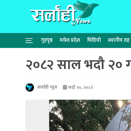
गृहपृष्ठ
मधेश प्रदेश
भिडियो
स्थानीय तह
२०८२ साल भदौ २० ग
सर्लाही न्युज
भदौ २०, २०८२