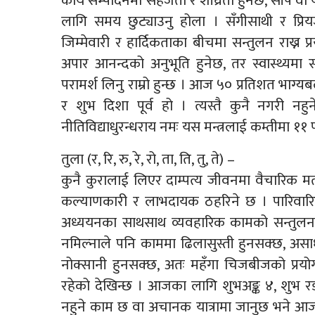
कार्य सम्पादनमा सहजता र शीघ्रता हुनेछ, सीप वा
लागि समय छुट्याउनु होला । सँगीसाथी र प्रियजनह
जिम्मेवारी र हार्दिकताका बीचमा सन्तुलन राख्न प्रय
अपार आनन्दको अनुभूति हुनेछ, तर स्वास्थ्यमा 
परामर्श लिनु राम्रो हुन्छ । आज ५० प्रतिशत भाग
र शुभ दिशा पूर्व हो । त्यस्तै कुनै नगरी
नीतिविद्याधुरन्धराय नमः यस मन्त्रलाई कम्तीमा ११ 
तुला (र, रि, रु, रे, रो, ता, ति, तु, ते) –
कुनै कुरालाई लिएर दाम्पत्य जीवनमा वैचारिक मतभ
कल्याणकारी र लाभदायक ठहरिने छ । पारिवा
अध्ययनका साथसाथ व्यवहारिक कामको सन्तुलन क
नमिल्नाले पनि काममा ढिलासुस्ती हुनसक्छ, असाध्
नोक्सानी हुनसक्छ, अतः महँगा चिजबीजको प्रय
रहेको देखिन्छ । आजका लागि शुभअङ्क ४, शुभ रङ स
नहुने काम छ वा अचानक यात्रामा जानुछ भने आ