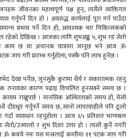
 योग्यता बढाउने अवसर मिल्नेछ, तर पारिवारिक प्रयोजनका
रू जीवनका महत्त्वपूर्ण पक्ष हुन्, त्यसैले व्यक्तिगत
ास गर्नुपर्ने दिन हो । अवरुद्ध कार्यलाई पूरा गर्न पाउँदा
सामान्य प्रभाव पर्ने दिन हो, आवश्यक भए चिकित्सकको
्यबल रहेको देखिन्छ । आजका लागि शुभअङ्क ५, शुभ रङ सेतो
 नहुने काम छ वा अचानक यात्रामा जानुछ भने आज ॐ
पटक जाप गरी प्रारम्भ गर्नुहोला, पक्कै पनि लाभ हुनेछ ।
ेद देखा पर्नेछ, जुनसुकै कुरामा धैर्य र सकारात्मक रहनु
रिक तनावका कारण पढाइ विचलित हुनसक्ने समय छ ।
ायम राख्नुपर्छ । मानसिक अस्थिरताको समय हो, मेसो
यै दौडधूप गर्नुपर्ने समय छ, सानो लापरवाहीले पनि ठूलो
ोग गर्दा सावधान रहनुहोला । आज ६५ प्रतिशत भाग्यबल
ेतो/उज्यालो र शुभ दिशा उत्तर हो । त्यस्तै कुनै नगरी
ज ॐ कवये नमः यस मन्त्रलाई कम्तीमा ११ पटक जाप गरी