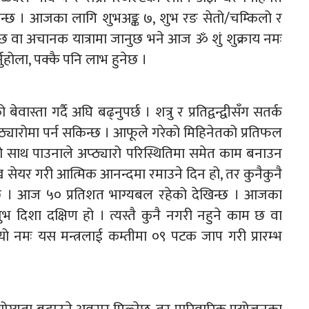
िन्छ । आजका लागि शुभअङ्क ७, शुभ रङ सेतो/चम्किलो र
ाम छ वा अचानक यात्रामा जानुछ भने आज ॐ शुं शुक्राय नमः
नुहोला, पक्कै पनि लाभ हुनेछ ।
स्ता गर्दै अघि बढ्नुपर्छ । शत्रु र प्रतिद्वन्द्वीसँग सतर्क
प्ठ्यारोमा पर्न सकिन्छ । आफूले गरेको मिहिनेतको प्रतिफल
रूको साथ पाउनाले अप्ठ्यारो परिस्थितिमा समेत काम बनाउन
ख सेयर गरी आत्मिक आनन्दमा रमाउने दिन हो, तर कुनैकुनै
्छ । आज ५० प्रतिशत भाग्यबल रहेको देखिन्छ । आजका
शुभ दिशा दक्षिण हो । त्यस्तै कुनै नगरी नहुने काम छ वा
 नमः यस मन्त्रलाई कम्तीमा ०९ पटक जाप गरी प्रारम्भ