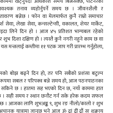
जी काममा खट्नुपर्दा अधिकांश समय बित्नसक्छ, पार्टनरको
वश्यक तनाव व्यहोर्नुपर्ने समय छ । जीवनशैली र
तावरण बन्नेछ । फोन वा मेलमार्फत कुनै राम्रो समाचार
 सेवा, लेखा सेवा, कन्सल्टेन्सी, वकालत, शेयर मार्केट,
 फाइदा लिने दिन हो । आज ४५ प्रतिशत भाग्यबल रहेको
 शुभ दिशा दक्षिण हो । त्यस्तै कुनै नगरी नहुने काम छ वा
मन्त्रलाई कम्तीमा ११ पटक जाप गरी प्रारम्भ गर्नुहोला,
मको बोझ बढ्ने दिन हो, तर पनि सबैको प्रशंसा बटुल्न
सिक रूपमा सबल र परिपक्व बन्ने समय हो, आज पठनपाठनका
न सकिने छ । हातमा सह भएको दिन छ, नयाँ काममा हात
त्नेछ । सही समय र स्थान छनौट गर्न सके हरेक कदम सफल
न्छ । आजका लागि शुभअङ्क ९, शुभ रङ नीलो/कालो र शुभ
चानक यात्रामा जानुछ भने आज ॐ द्रां द्रीं द्रौं सः शुक्राय