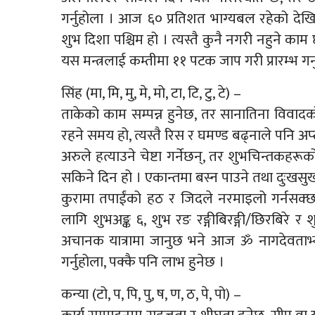
गर्नुहोला । आज ६० प्रतिशत भाग्यबल रहेको देख
शुभ दिशा पश्चिम हो । त्यस्तै कुनै नगरी नहुने क
यस मन्त्रलाई कम्तीमा ११ पटक जाप गरी प्रारम्भ गर्
सिंह (मा, मि, मु, मे, मो, टा, टि, टु, टे) –
ताकेको काम सम्पन्न हुनेछ, तर सानातिना विवादको बेवा
रहने समय हो, त्यस्तै रिस र घमण्ड बढ्नाले पनि अ
अरुले हत्याउने चेष्टा गर्नेछन्, तर शुभचिन्तकह
सकिने दिन हो । एकान्तमा बस्न पाउने तथा दुःखसु
कुरामा तपाईंको हठ र जिदले नरमाइलो गर्नसक
लागि शुभअङ्क ६, शुभ रङ रङ्गीबिरङ्गी/छिरबिरे र 
अचानक यात्रामा जानुछ भने आज ॐ नागदेवताभ्यो
गर्नुहोला, पक्कै पनि लाभ हुनेछ ।
कन्या (टो, प, पि, पु, ष, ण, ठ, पे, पो) –