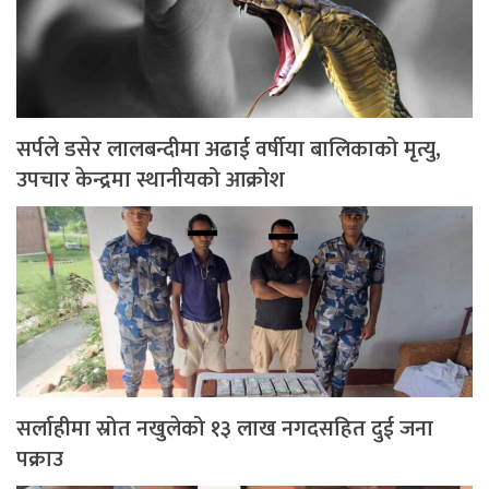
सर्पले डसेर लालबन्दीमा अढाई वर्षीया बालिकाको मृत्यु,
उपचार केन्द्रमा स्थानीयको आक्रोश
सर्लाहीमा स्रोत नखुलेको १३ लाख नगदसहित दुई जना
पक्राउ