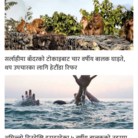
सर्लाहीमा बाँदरको टोकाइबाट चार वर्षीय बालक घाइते,
थप उपचारका लागि हेटौँडा रिफर
अघिल्लो दिनदेखि हराइरहेका ५ वर्षीय बालकको नहरमा