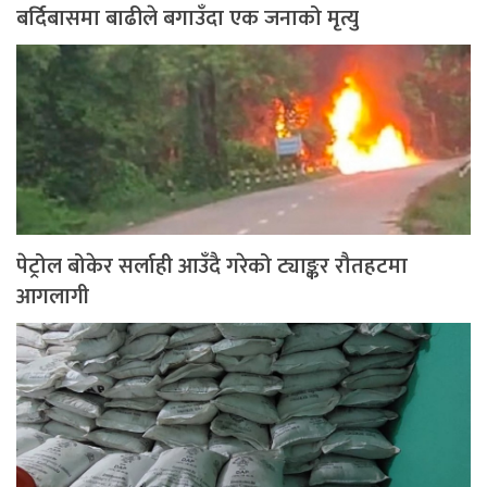
बर्दिबासमा बाढीले बगाउँदा एक जनाको मृत्यु
पेट्रोल बोकेर सर्लाही आउँदै गरेको ट्याङ्कर रौतहटमा
आगलागी