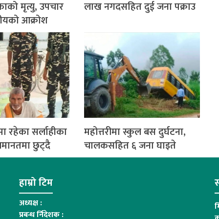
काको मृत्यु, उपचार
लाख नगदसहित दुई जना पक्राउ
थानीयको आक्रोश
ा रहेका सर्लाहीका
महोत्तरीमा स्कुल बस दुर्घटना,
मानतमा छुट्दै
चालकसहित ६ जना घाइते
हाम्रो टिम
स
अध्यक्ष :
म
प्रबन्ध र्निदेशक :
क