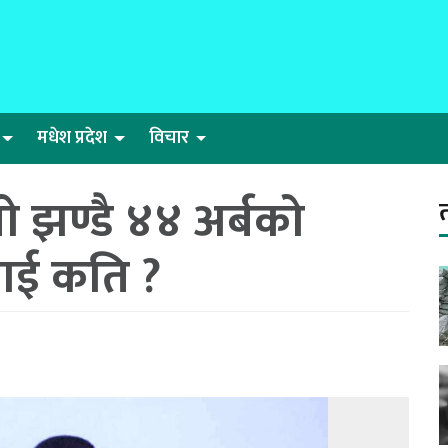
मधेश प्रदेश
विचार
ो झण्डै ४४ अर्बको
लाई कति ?