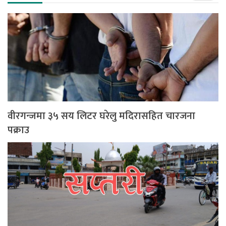
वीरगन्जमा ३५ सय लिटर घरेलु मदिरासहित चारजना
पक्राउ