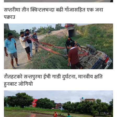
सप्तरीमा तीन क्विन्टलभन्दा बढी गाँजासहित एक जना
पक्राउ
रौतहटको सन्तपुरमा ईभी गाडी दुर्घटना, मानवीय क्षति
हुनबाट जोगियो