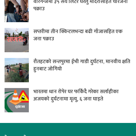
वीरगन्जमा ३५ सय लिटर घरेलु मदिरासहित चारजना
पक्राउ
सप्तरीमा तीन क्विन्टलभन्दा बढी गाँजासहित एक
जना पक्राउ
रौतहटको सन्तपुरमा ईभी गाडी दुर्घटना, मानवीय क्षति
हुनबाट जोगियो
भारतमा धान रोपेर घर फर्किंदै गरेका सर्लाहीका
अजयको दुर्घटनामा मृत्यु, ६ जना घाइते