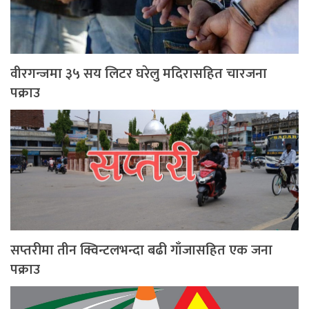
वीरगन्जमा ३५ सय लिटर घरेलु मदिरासहित चारजना
पक्राउ
सप्तरीमा तीन क्विन्टलभन्दा बढी गाँजासहित एक जना
पक्राउ