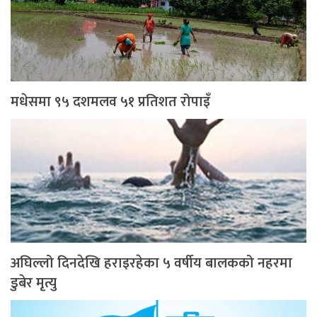
मधेसमा ९५ दशमलव ५१ प्रतिशत रोपाइँ
अघिल्लो दिनदेखि हराइरहेका ५ वर्षीय बालकको नहरमा
डुबेर मृत्यु