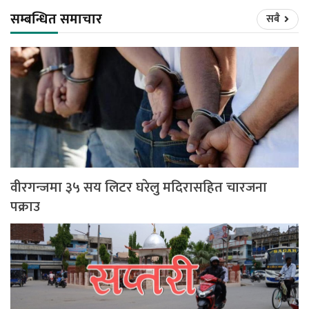
सम्बन्धित समाचार
सबै
वीरगन्जमा ३५ सय लिटर घरेलु मदिरासहित चारजना
पक्राउ