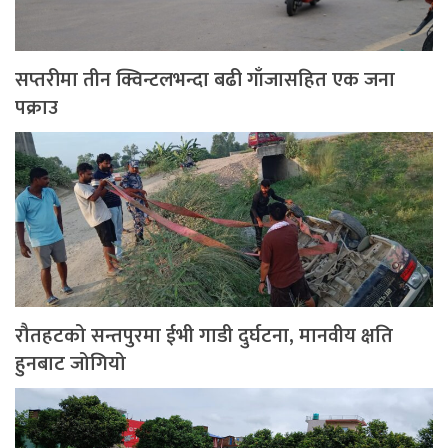
सप्तरीमा तीन क्विन्टलभन्दा बढी गाँजासहित एक जना
पक्राउ
रौतहटको सन्तपुरमा ईभी गाडी दुर्घटना, मानवीय क्षति
हुनबाट जोगियो