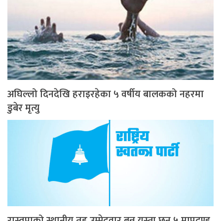
अघिल्लो दिनदेखि हराइरहेका ५ वर्षीय बालकको नहरमा
डुबेर मृत्यु
रास्वपाको स्थानीय तह उम्मेदवार बन्न यस्ता छन् ५ मापदण्ड