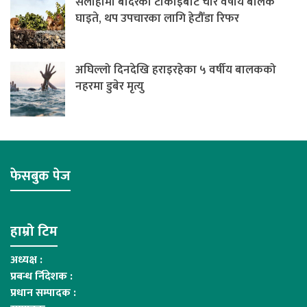
सर्लाहीमा बाँदरको टोकाइबाट चार वर्षीय बालक
घाइते, थप उपचारका लागि हेटौँडा रिफर
अघिल्लो दिनदेखि हराइरहेका ५ वर्षीय बालकको
नहरमा डुबेर मृत्यु
फेसबुक पेज
हाम्रो टिम
अध्यक्ष :
प्रबन्ध र्निदेशक :
प्रधान सम्पादक :