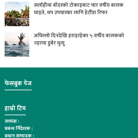
सर्लाहीमा बाँदरको टोकाइबाट चार वर्षीय बालक
घाइते, थप उपचारका लागि हेटौँडा रिफर
अघिल्लो दिनदेखि हराइरहेका ५ वर्षीय बालकको
नहरमा डुबेर मृत्यु
फेसबुक पेज
हाम्रो टिम
अध्यक्ष :
प्रबन्ध र्निदेशक :
प्रधान सम्पादक :