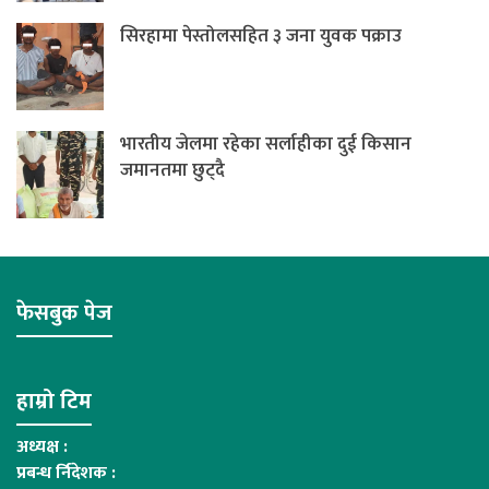
सिरहामा पेस्तोलसहित ३ जना युवक पक्राउ
भारतीय जेलमा रहेका सर्लाहीका दुई किसान
जमानतमा छुट्दै
फेसबुक पेज
हाम्रो टिम
अध्यक्ष :
प्रबन्ध र्निदेशक :