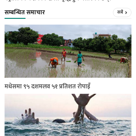
सम्बन्धित समाचार
सबै
मधेसमा ९५ दशमलव ५१ प्रतिशत रोपाइँ