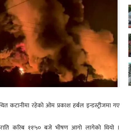
त कटानीमा रहेको ओम प्रकाश हर्बल इन्डस्ट्रीजमा गए
मा राति करिब ११ः५० बजे भीषण आगो लागेको थियो ।