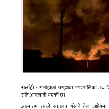
सर्लाही :
सर्लाहीको बरहथवा नगरपालिका–१० स्थि
राति आगलागी भएको छ।
आत्माराम रायले सञ्चालन गरेको तेल उद्योग