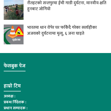
रौतहटको सन्तपुरमा ईभी गाडी दुर्घटना, मानवीय क्षति
हुनबाट जोगियो
भारतमा धान रोपेर घर फर्किंदै गरेका सर्लाहीका
अजयको दुर्घटनामा मृत्यु, ६ जना घाइते
फेसबुक पेज
हाम्रो टिम
अध्यक्ष :
प्रबन्ध र्निदेशक :
प्रधान सम्पादक :