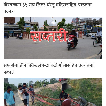
वीरगन्जमा ३५ सय लिटर घरेलु मदिरासहित चारजना
पक्राउ
सप्तरीमा तीन क्विन्टलभन्दा बढी गाँजासहित एक जना
पक्राउ