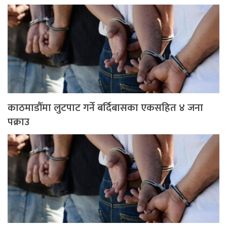
काठमाडौँमा लुटपाट गर्ने बर्दिबासका एकसहित ४ जना
पक्राउ