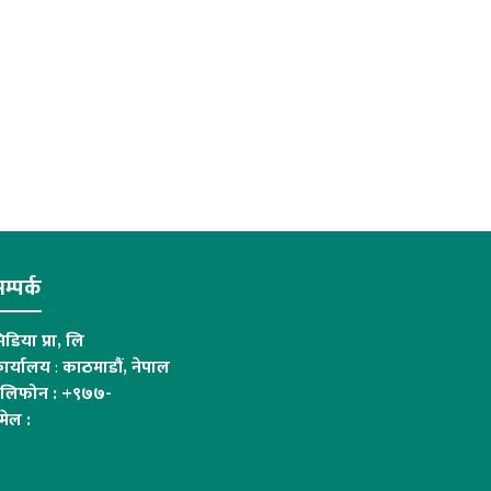
म्पर्क
िडिया प्रा, लि
ार्यालय
:
काठमाडौं, नेपाल
ेलिफोन : +९७७-
मेल :