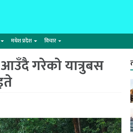
मधेश प्रदेश
विचार
उँदै गरेको यात्रुबस
इते