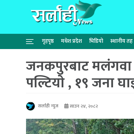
गृहपृष्ठ
मधेश प्रदेश
भिडियो
स्थानीय तह
जनकपुरबाट मलंगवा आ
पल्टियाे , १९ जना घा
सर्लाही न्युज
साउन २४, २०८२