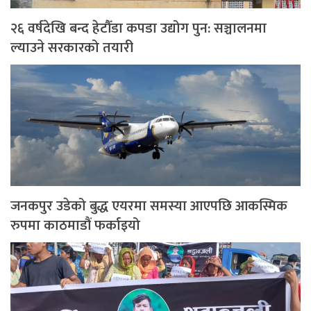
२६ वर्षदेखि बन्द हेटौँडा कपडा उद्योग पुन: सञ्चालनमा
ल्याउने सरकारको तयारी
जनकपुर उडेको बुद्ध एयरमा समस्या आएपछि आकस्मिक
रुपमा काठमाडौं फर्काइयो