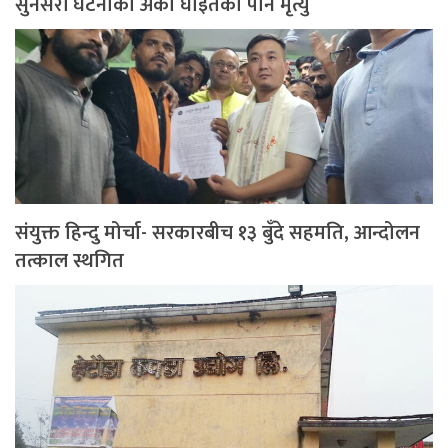
सुनसरी घटनाका अर्का घाइतेको पनि मृत्यु
संयुक्त हिन्दु मोर्चा- सरकारबीच १३ बुँदे सहमति, आन्दोलन
तत्काल स्थगित