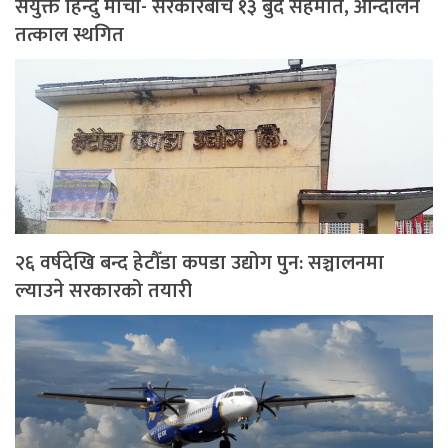
संयुक्त हिन्दु मोर्चा- सरकारबीच १३ बुँदे सहमति, आन्दोलन
तत्काल स्थगित
२६ वर्षदेखि बन्द हेटौँडा कपडा उद्योग पुन: सञ्चालनमा
ल्याउने सरकारको तयारी