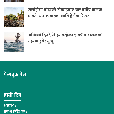
सर्लाहीमा बाँदरको टोकाइबाट चार वर्षीय बालक
घाइते, थप उपचारका लागि हेटौँडा रिफर
अघिल्लो दिनदेखि हराइरहेका ५ वर्षीय बालकको
नहरमा डुबेर मृत्यु
फेसबुक पेज
हाम्रो टिम
अध्यक्ष :
प्रबन्ध र्निदेशक :