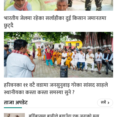
भारतीय जेलमा रहेका सर्लाहीका दुई किसान जमानतमा
छुट्दै
हरिवनका ११ वटै वडामा जनसुनुवाइ गरेका सांसद साहले
स्थानीयका कस्ता कस्ता समस्या सुने ?
ताजा अपडेट
सबै
बर्दिबासमा बाढीले बगाउँदा एक जनाको मृत्यु