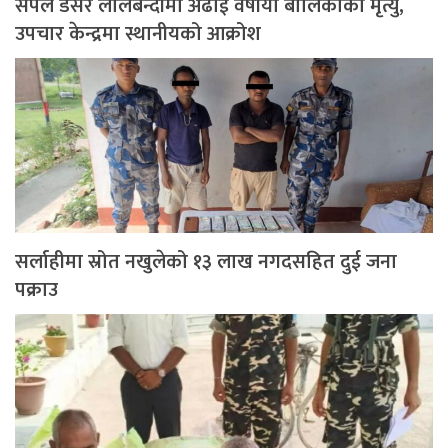
सर्पले डसेर लालबन्दीमा अढाई वर्षीया बालिकाको मृत्यु,
उपचार केन्द्रमा स्थानीयको आक्रोश
सर्लाहीमा स्रोत नखुलेको १३ लाख नगदसहित दुई जना
पक्राउ