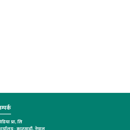
म्पर्क
िडिया प्रा, लि
ार्यालय
:
काठमाडौं, नेपाल