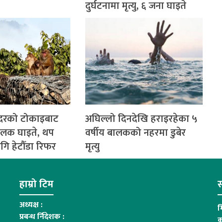
दुर्घटनामा मृत्यु, ६ जना घाइते
ाँदरको टोकाइबाट
अघिल्लो दिनदेखि हराइरहेका ५
बालक घाइते, थप
वर्षीय बालकको नहरमा डुबेर
ि हेटौँडा रिफर
मृत्यु
हाम्रो टिम
स
अध्यक्ष :
म
प्रबन्ध र्निदेशक :
क