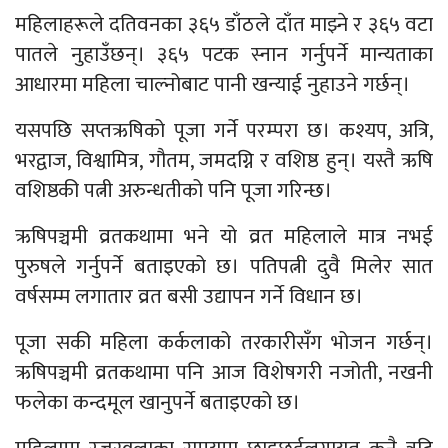
महिलाहरूले दतिवनका ३६५ डाँठले दाँत माझ्ने र ३६५ वटा
पातले नुहाउँछन्। ३६५ पटक स्नान गर्नुपर्ने मान्यताका
आधारमा महिला चाल्नोबाट पानी खन्याई नुहाउने गर्छन्।
यसपछि सप्तऋषिको पूजा गर्ने परम्परा छ। कश्यप, अत्रि,
भरद्वाज, विश्वामित्र, गौतम, जमदग्नि र वशिष्ठ हुन्। यस्तै ऋषि
वशिष्ठकी पत्नी अरुन्धतीको पनि पूजा गरिन्छ।
ऋषिपञ्चमी व्रतकथामा भने यो व्रत महिलाले मात्र नभई
पुरुषले गर्नुपर्ने बताइएको छ। पतिपत्नी दुवै मिलेर सात
वर्षसम्म लगातार व्रत बसी उद्यापन गर्ने विधान छ।
पूजा सकी महिला कर्कलाको तरकारीसँग भोजन गर्छन्।
ऋषिपञ्चमी व्रतकथामा पनि आज विशेषगरी नजोती, नखनी
फलेका कन्दमूल खानुपर्ने बताइएको छ।