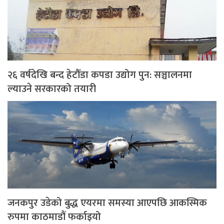
२६ वर्षदेखि बन्द हेटौँडा कपडा उद्योग पुन: सञ्चालनमा
ल्याउने सरकारको तयारी
जनकपुर उडेको बुद्ध एयरमा समस्या आएपछि आकस्मिक
रुपमा काठमाडौं फर्काइयो