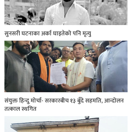
सुनसरी घटनाका अर्का घाइतेको पनि मृत्यु
संयुक्त हिन्दु मोर्चा- सरकारबीच १३ बुँदे सहमति, आन्दोलन
तत्काल स्थगित